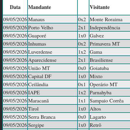
Data
Mandante
Visitante
09/05/2026
Manaus
0x2
Monte Roraima
09/05/2026
Porto Velho
2x1
Independência
09/05/2026
Guaporé
1x0
Galvez
09/05/2026
Inhumas
0x2
Primavera MT
09/05/2026
Luverdense
1x2
Gama
09/05/2026
Aparecidense
2x1
Brasiliense
09/05/2026
União MT
0x0
Goiatuba
09/05/2026
Capital DF
1x0
Mixto
09/05/2026
Ceilândia
0x1
Operário MT
09/05/2026
IAPE
1x2
Parnahyba
09/05/2026
Maracanã
1x1
Sampaio Corrêa
09/05/2026
Tirol
1x0
Altos
09/05/2026
Serra Branca
0x0
Lagarto
09/05/2026
Sergipe
1x0
Retrô