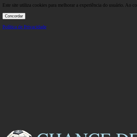
Este site utiliza cookies para melhorar a experiência do usuário. Ao 
Concordar
Política de Privacidade