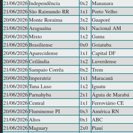
21/06/2026
Independência
0x2
Manauara
21/06/2026
São Raimundo RR
1x1
Porto Velho
20/06/2026
Monte Roraima
3x2
Guaporé
21/06/2026
Araguaína
0x1
Nacional AM
20/06/2026
Mixto
1x2
Gama
21/06/2026
Brasiliense
0x0
Goiatuba
20/06/2026
Aparecidense
1x1
Capital DF
20/06/2026
Ceilândia
1x2
Luverdense
21/06/2026
Sampaio Corrêa
0x2
Trem
20/06/2026
Imperatriz
1x1
Maracanã
21/06/2026
Tuna Luso
1x2
Iguatu
21/06/2026
Parnahyba
2x1
Águia de Marabá
21/06/2026
Central
1x1
Ferroviário CE
20/06/2026
Fluminense PI
0x3
América RN
21/06/2026
Altos
0x1
ABC
21/06/2026
Maguary
2x0
Piauí