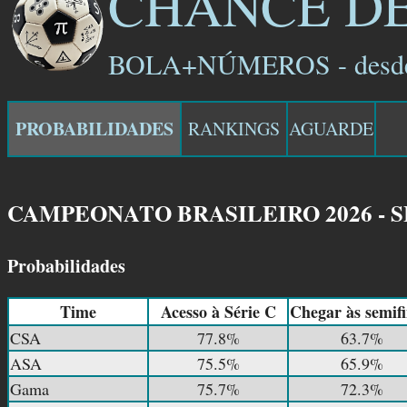
CHANCE D
BOLA+NÚMEROS - desde
PROBABILIDADES
RANKINGS
AGUARDE
CAMPEONATO BRASILEIRO 2026 - S
Probabilidades
Time
Acesso à Série C
Chegar às semifi
CSA
77.8%
63.7%
ASA
75.5%
65.9%
Gama
75.7%
72.3%